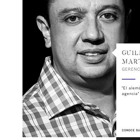
GUI
MAR
GERENC
"El alem
agencia"
CONOCE SU