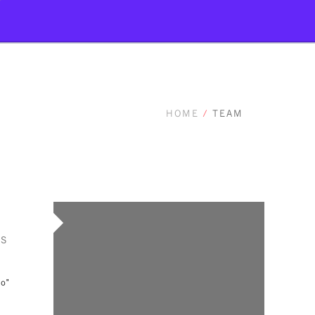
HOME
/
TEAM
AS
ro"