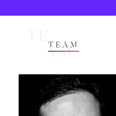
TE
TEAM
AM