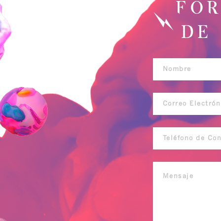
FO
DE