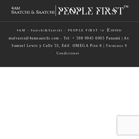
|
Correo:
4AM - Saatchi&Saatchi - PEOPLE FIRST
TM
malvarez@4amsaatchi.com - Tel: + 598 9945 6005 Panamá | Av.
Samuel Lewis y Calle 53, Edif. OMEGA Piso 6 |
Términos Y
Condiciones