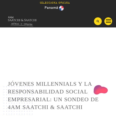
Saltar
Selecciona oficina
al
Panamá
contenido
Guatemala
Costa Rica
Honduras
El Salvador
Nicaragua
JÓVENES MILLENNIALS Y LA
RESPONSABILIDAD SOCIAL
EMPRESARIAL: UN SONDEO DE
4AM SAATCHI & SAATCHI