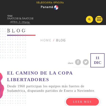
Saltar
Selecciona oficina
al
Panamá
contenido
Guatemala
BLOG
Costa Rica
HOME
/
BLOG
Honduras
11
El Salvador
DIC
share
EL CAMINO DE LA COPA
Nicaragua
LIBERTADORES
Desde 1960 participan los equipos más fuertes de
Sudamérica, disputando partidos de Enero a Noviembre.
LEER MÁS