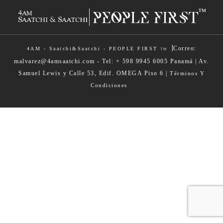
|
Correo:
4AM - Saatchi&Saatchi - PEOPLE FIRST
TM
malvarez@4amsaatchi.com - Tel: + 598 9945 6005 Panamá | Av.
Samuel Lewis y Calle 53, Edif. OMEGA Piso 6 |
Términos Y
Condiciones