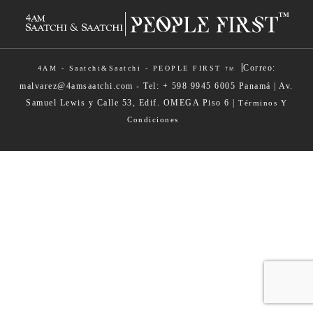
|
Correo:
4AM - Saatchi&Saatchi - PEOPLE FIRST
TM
malvarez@4amsaatchi.com - Tel: + 598 9945 6005 Panamá | Av.
Samuel Lewis y Calle 53, Edif. OMEGA Piso 6 |
Términos Y
Condiciones