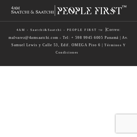
|
Correo:
4AM - Saatchi&Saatchi - PEOPLE FIRST
TM
malvarez@4amsaatchi.com - Tel: + 598 9945 6005 Panamá | Av.
Samuel Lewis y Calle 53, Edif. OMEGA Piso 6 |
Términos Y
Condiciones