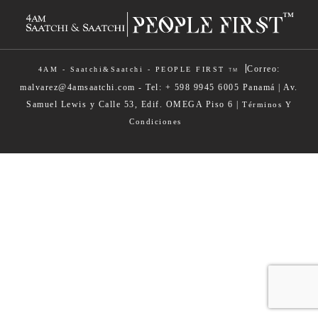
|
Correo:
4AM - Saatchi&Saatchi - PEOPLE FIRST
TM
malvarez@4amsaatchi.com - Tel: + 598 9945 6005 Panamá | Av.
Samuel Lewis y Calle 53, Edif. OMEGA Piso 6 |
Términos Y
Condiciones