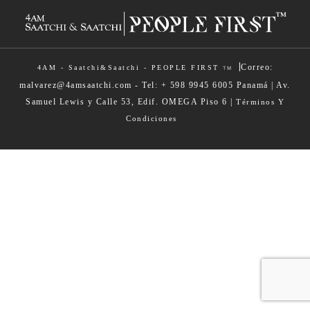
|
Correo:
4AM - Saatchi&Saatchi - PEOPLE FIRST
TM
malvarez@4amsaatchi.com - Tel: + 598 9945 6005 Panamá | Av.
Samuel Lewis y Calle 53, Edif. OMEGA Piso 6 |
Términos Y
Condiciones