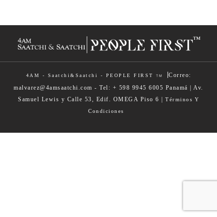
|
Correo:
4AM - Saatchi&Saatchi - PEOPLE FIRST
TM
malvarez@4amsaatchi.com - Tel: + 598 9945 6005 Panamá | Av.
Samuel Lewis y Calle 53, Edif. OMEGA Piso 6 |
Términos Y
Condiciones