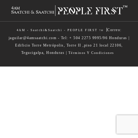
|
Correo:
4AM - Saatchi&Saatchi - PEOPLE FIRST
TM
jaguilar@4amsaatchi.com - Tel: + 504 2275 9995/96 Honduras |
Edificio Torre Metrópolis, Torre II ,piso 21 local 22106,
Tegucigalpa, Honduras |
Términos Y Condiciones