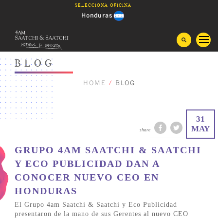
Saltar
Selecciona oficina
al
Honduras
contenido
Guatemala
BLOG
Costa Rica
HOME
/
BLOG
Panama
31
El Salvador
MAY
share
GRUPO 4AM SAATCHI & SAATCHI
Nicaragua
Y ECO PUBLICIDAD DAN A
CONOCER NUEVO CEO EN
HONDURAS
El Grupo 4am Saatchi & Saatchi y Eco Publicidad
presentaron de la mano de sus Gerentes al nuevo CEO