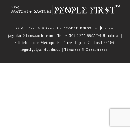
|
Correo:
4AM - Saatchi&Saatchi - PEOPLE FIRST
TM
jaguilar@4amsaatchi.com - Tel: + 504 2275 9995/96 Honduras |
Edificio Torre Metrópolis, Torre II ,piso 21 local 22106,
Tegucigalpa, Honduras |
Términos Y Condiciones