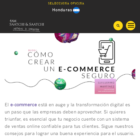
Saltar
Selecciona oficina
al
Honduras
contenido
Guatemala
Costa Rica
Panama
El Salvador
Nicaragua
El
e-commerce
está en auge y la transformación digital es
un paso que las empresas deben aprovechar. Si quieres
triunfar, es esencial que tu negocio cuente con un sistema
de ventas online confiable para tus clientes. Sigue nuestros
consejos para lograr una buena experiencia para el usuario.