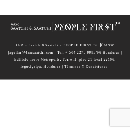
|
Correo:
4AM - Saatchi&Saatchi - PEOPLE FIRST
TM
jaguilar@4amsaatchi.com - Tel: + 504 2275 9995/96 Honduras |
Edificio Torre Metrópolis, Torre II ,piso 21 local 22106,
Tegucigalpa, Honduras |
Términos Y Condiciones