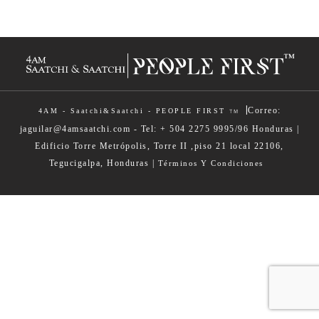
|
Correo:
4AM - Saatchi&Saatchi - PEOPLE FIRST
TM
jaguilar@4amsaatchi.com - Tel: + 504 2275 9995/96 Honduras |
Edificio Torre Metrópolis, Torre II ,piso 21 local 22106,
Tegucigalpa, Honduras |
Términos Y Condiciones