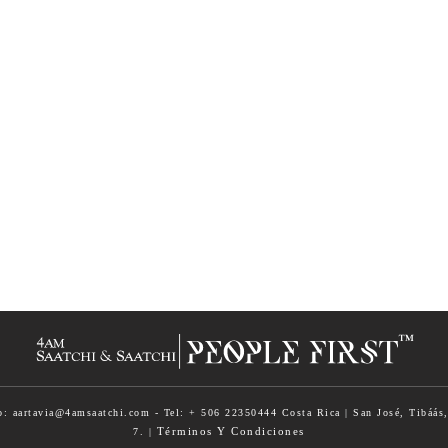
o: aartavia@4amsaatchi.com - Tel: + 506 22350444 Costa Rica | San José, Tibáás,
Términos Y Condiciones
7. |