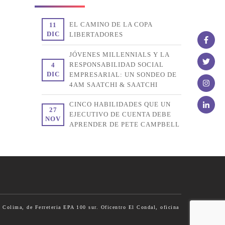
EL CAMINO DE LA COPA
11
DIC
LIBERTADORES
JÓVENES MILLENNIALS Y LA
RESPONSABILIDAD SOCIAL
4
DIC
EMPRESARIAL: UN SONDEO DE
4AM SAATCHI & SAATCHI
CINCO HABILIDADES QUE UN
27
EJECUTIVO DE CUENTA DEBE
NOV
APRENDER DE PETE CAMPBELL
 Colima, de Ferreteria EPA 100 sur. Oficentro El Condal, oficina