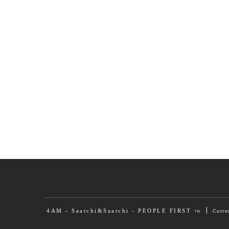
|
4AM - Saatchi&Saatchi - PEOPLE FIRST
Corre
TM