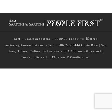
|
Correo:
4AM - Saatchi&Saatchi - PEOPLE FIRST
TM
aartavia@4amsaatchi.com - Tel: + 506 22350444 Costa Rica | San
José, Tibáás, Colima, de Ferreteria EPA 100 sur. Oficentro El
Condal, oficina 7. |
Términos Y Condiciones