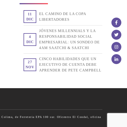
EL CAMINO DE LA COPA
11
DIC
LIBERTADORES
JÓVENES MILLENNIALS Y LA
RESPONSABILIDAD SOCIAL
4
DIC
EMPRESARIAL: UN SONDEO DE
4AM SAATCHI & SAATCHI
CINCO HABILIDADES QUE UN
27
EJECUTIVO DE CUENTA DEBE
NOV
APRENDER DE PETE CAMPBELL
 Colima, de Ferreteria EPA 100 sur. Oficentro El Condal, oficina