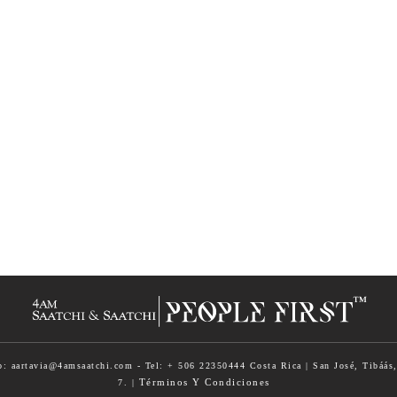
o: aartavia@4amsaatchi.com - Tel: + 506 22350444 Costa Rica | San José, Tibáás,
Términos Y Condiciones
7. |