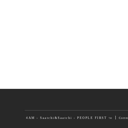
|
4AM - Saatchi&Saatchi - PEOPLE FIRST
Corre
TM