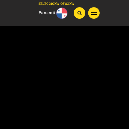
Selecciona oficina
Panamá
Guatemala
Costa Rica
Honduras
El Salvador
Nicaragua