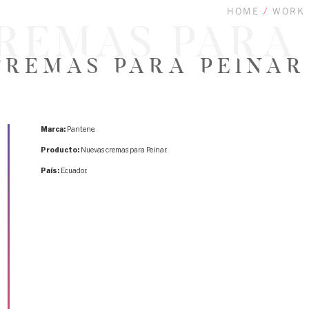
HOME
/
WORK
remas para
cremas para Peinar
Marca:
Pantene.
Producto:
Nuevas cremas para Peinar.
País:
Ecuador.