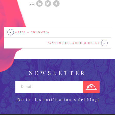
share
←
ARIEL – COLOMBIA
PANTENE ECUADOR MICELAR
→
NEWSLETTER
¡Recibe las notificaciones del blog!