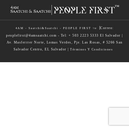
|
Correo:
4AM - Saatchi&Saatchi - PEOPLE FIRST
TM
peoplefirst@4amsaatchi.com - Tel: + 503 2223 5333 El Salvador |
Av. Masferrrer Norte, Lomas Verdes, Pje. Las Rosas, # 5266 San
Salvador Centro, EL Salvador |
Términos Y Condiciones