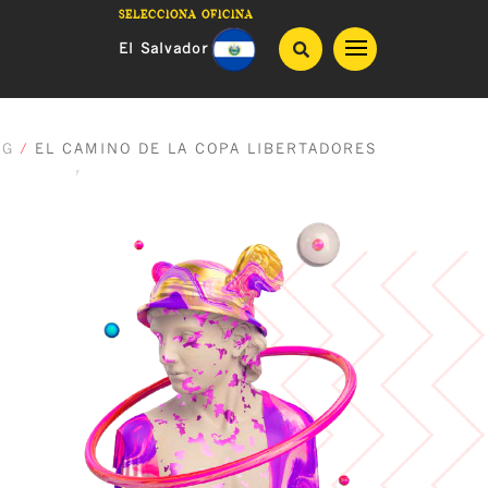
Selecciona oficina
El Salvador
Guatemala
OG
/
EL CAMINO DE LA COPA LIBERTADORES
Costa Rica
Honduras
Panama
Nicaragua