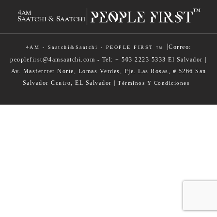
|
Correo:
4AM - Saatchi&Saatchi - PEOPLE FIRST
TM
peoplefirst@4amsaatchi.com - Tel: + 503 2223 5333 El Salvador |
Av. Masferrrer Norte, Lomas Verdes, Pje. Las Rosas, # 5266 San
Salvador Centro, EL Salvador |
Términos Y Condiciones