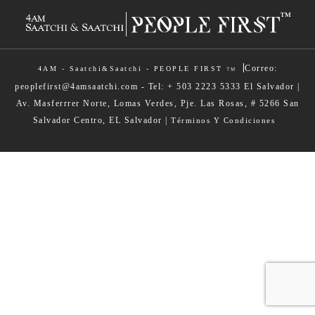
|
Correo:
4AM - Saatchi&Saatchi - PEOPLE FIRST
TM
peoplefirst@4amsaatchi.com - Tel: + 503 2223 5333 El Salvador |
Av. Masferrrer Norte, Lomas Verdes, Pje. Las Rosas, # 5266 San
Salvador Centro, EL Salvador |
Términos Y Condiciones