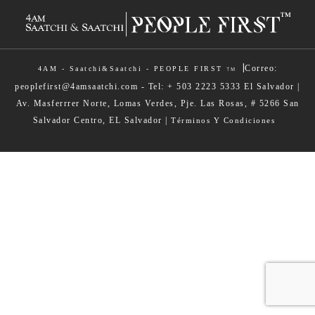
|
Correo:
4AM - Saatchi&Saatchi - PEOPLE FIRST
TM
peoplefirst@4amsaatchi.com - Tel: + 503 2223 5333 El Salvador |
Av. Masferrrer Norte, Lomas Verdes, Pje. Las Rosas, # 5266 San
Salvador Centro, EL Salvador |
Términos Y Condiciones