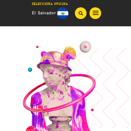
Selecciona oficina
El Salvador
Guatemala
Costa Rica
Honduras
Panama
Nicaragua