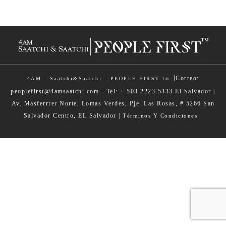
|
Correo:
4AM - Saatchi&Saatchi - PEOPLE FIRST
TM
peoplefirst@4amsaatchi.com - Tel: + 503 2223 5333 El Salvador |
Av. Masferrrer Norte, Lomas Verdes, Pje. Las Rosas, # 5266 San
Salvador Centro, EL Salvador |
Términos Y Condiciones