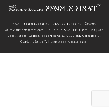
|
Correo:
4AM - Saatchi&Saatchi - PEOPLE FIRST
TM
aartavia@4amsaatchi.com - Tel: + 506 22350444 Costa Rica | San
José, Tibáás, Colima, de Ferreteria EPA 100 sur. Oficentro El
Condal, oficina 7. |
Términos Y Condiciones