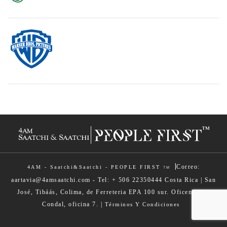
|
Correo:
4AM - Saatchi&Saatchi - PEOPLE FIRST
TM
aartavia@4amsaatchi.com - Tel: + 506 22350444 Costa Rica | San
José, Tibáás, Colima, de Ferreteria EPA 100 sur. Oficentro El
Condal, oficina 7. |
Términos Y Condiciones