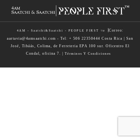
|
Correo:
4AM - Saatchi&Saatchi - PEOPLE FIRST
TM
aartavia@4amsaatchi.com - Tel: + 506 22350444 Costa Rica | San
José, Tibáás, Colima, de Ferreteria EPA 100 sur. Oficentro El
Condal, oficina 7. |
Términos Y Condiciones