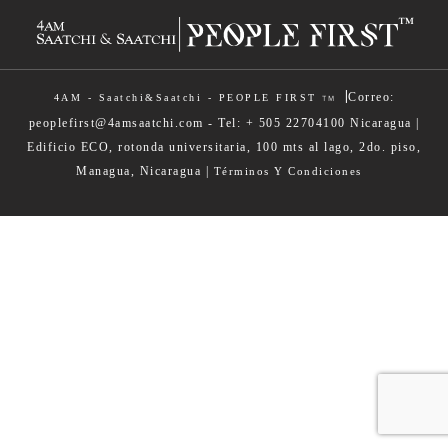
Honduras
|
Correo:
4AM - Saatchi&Saatchi - PEOPLE FIRST
TM
peoplefirst@4amsaatchi.com - Tel: + 505 22704100 Nicaragua |
Edificio ECO, rotonda universitaria, 100 mts al lago, 2do. piso,
Managua, Nicaragua |
Términos Y Condiciones
Panama
El Salvador