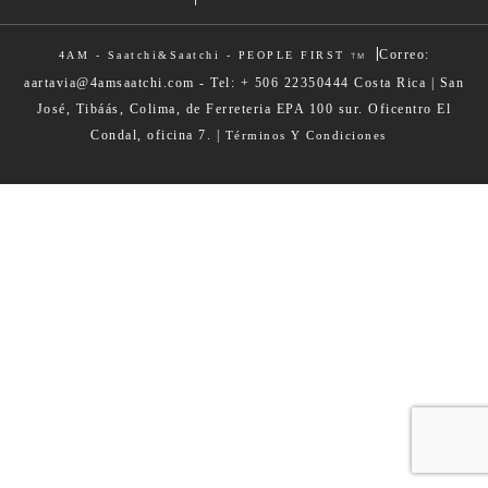
|
Correo:
4AM - Saatchi&Saatchi - PEOPLE FIRST
TM
aartavia@4amsaatchi.com - Tel: + 506 22350444 Costa Rica | San
José, Tibáás, Colima, de Ferreteria EPA 100 sur. Oficentro El
Condal, oficina 7. |
Términos Y Condiciones