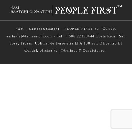
|
Correo:
4AM - Saatchi&Saatchi - PEOPLE FIRST
TM
aartavia@4amsaatchi.com - Tel: + 506 22350444 Costa Rica | San
José, Tibáás, Colima, de Ferreteria EPA 100 sur. Oficentro El
Condal, oficina 7. |
Términos Y Condiciones