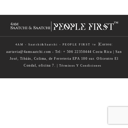
|
Correo:
4AM - Saatchi&Saatchi - PEOPLE FIRST
TM
aartavia@4amsaatchi.com - Tel: + 506 22350444 Costa Rica | San
José, Tibáás, Colima, de Ferreteria EPA 100 sur. Oficentro El
Condal, oficina 7. |
Términos Y Condiciones