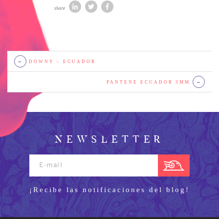
share
←
DOWNY – ECUADOR
PANTENE ECUADOR 3MM
→
NEWSLETTER
¡Recibe las notificaciones del blog!