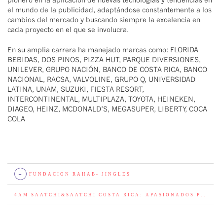
pionero en la aplicación de nuevas tecnologías y tendencias en
el mundo de la publicidad, adaptándose constantemente a los
cambios del mercado y buscando siempre la excelencia en
cada proyecto en el que se involucra.
En su amplia carrera ha manejado marcas como: FLORIDA
BEBIDAS, DOS PINOS, PIZZA HUT, PARQUE DIVERSIONES,
UNILEVER, GRUPO NACIÓN, BANCO DE COSTA RICA, BANCO
NACIONAL, RACSA, VALVOLINE, GRUPO Q, UNIVERSIDAD
LATINA, UNAM, SUZUKI, FIESTA RESORT,
INTERCONTINENTAL, MULTIPLAZA, TOYOTA, HEINEKEN,
DIAGEO, HEINZ, MCDONALD’S, MEGASUPER, LIBERTY, COCA
COLA
←
FUNDACION RAHAB- JINGLES
4AM SAATCHI&SAATCHI COSTA RICA: APASIONADOS POR TRANSFORMAR IDEAS EN EXPERIENCIAS MEMORABLES.