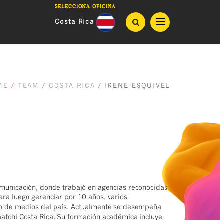
Selecciona oficina
Costa Rica
Guatemala
Honduras
ME
/
TEAM
/
COSTA RICA
/
IRENE ESQUIVEL
Panama
El Salvador
Nicaragua
municación, donde trabajó en agencias reconocidas
ra luego gerenciar por 10 años, varios
po de medios del país. Actualmente se desempeña
atchi Costa Rica. Su formación académica incluye