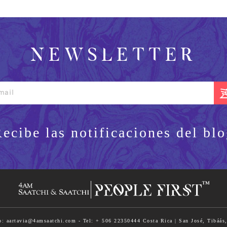
NEWSLETTER
Recibe las notificaciones del blo
o: aartavia@4amsaatchi.com - Tel: + 506 22350444 Costa Rica | San José, Tibáás,