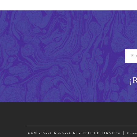
¡
|
4AM - Saatchi&Saatchi - PEOPLE FIRST
Corre
TM